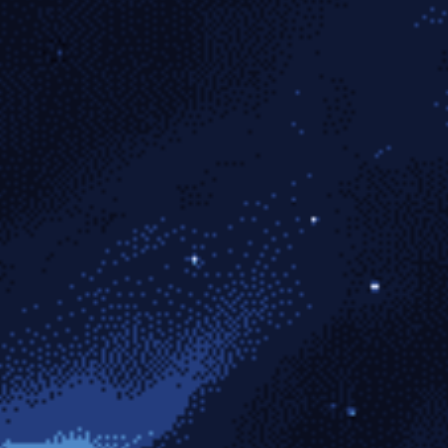
战术体系对于一个团队来说
入新的战术体系或者角色定
以利物浦为例，他们近期为
守型选手反而难以施展自己
尤为尴尬，从而出现贬值趋
此外，如果教练临时改变战术
境。在这样的背景下，新人
的队伍而言，以灵活多变、
总结：
通过上述各方面分析，我们
病影响，到战术调整等因素
下，新晋成员绝需全方位提