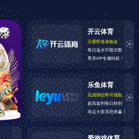
App
公司
体育
注册入口
简介
头条
看更便捷
端支持、高清视频、 实时