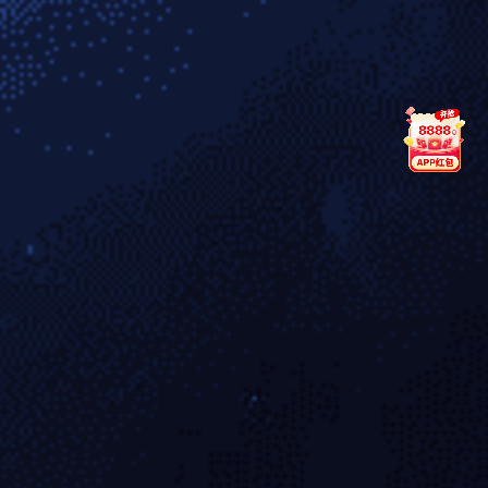
速适应。如果一名球员无法融
这种现象屡见不鲜。
体进攻风格鲜明，使得这些防
没有呈现出应有效果，而显得
或特定角色的新任选手陷入困
一支渴望成功且拥有众多新人
维护。
求变化、表现与期望落差、伤
利物浦这样竞争激烈的大环境