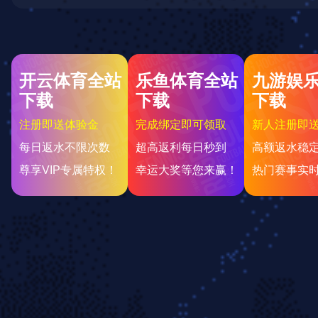
首页
体育头条
正
在足球转会市场中，球员的
新援，但与此同时，也出现
分析。我们将从四个方面探
后一个方面则是球队战术调
待这种现象。
1、市场需求变
近年来，足球转会市场变得
例如，在某一赛季中，如果
下，即便是实力不俗的新援
以利物浦为例，当他们引入
烈，他们的位置并未得到有