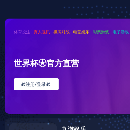
华体
连接你的赛事视野，打造