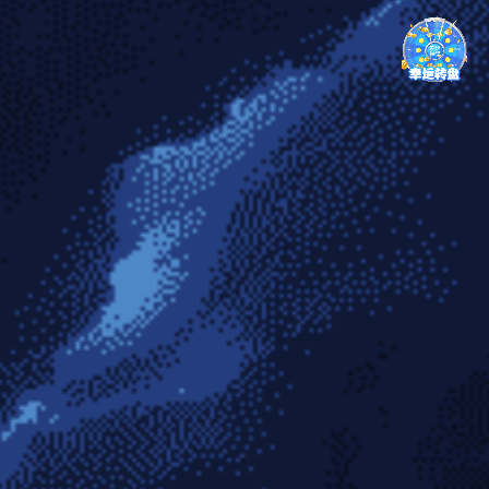
发生严重伤病，不仅会直接影
队后遭遇长期伤病困扰的玩
多个关键比赛，也导致教练组
。此外，在恢复期间如果状态
科学训练和合理安排，提高运
未来恢复正常竞技水准的重要