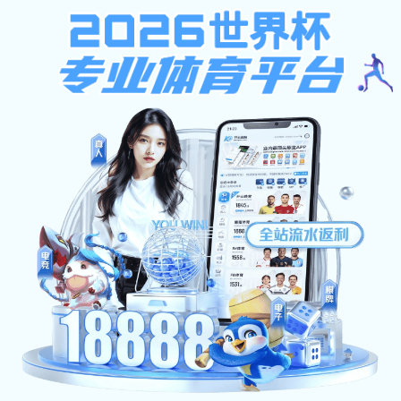
注册入口
关于 华体会体育平台
企业概况
国际认证
未来发展