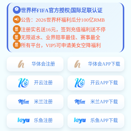
下载APP
英超七位主帅信任背书阿隆索塔帅瓜帅
埃梅里等人齐聚一堂
2026-06-29 20:35
阅读 55 次