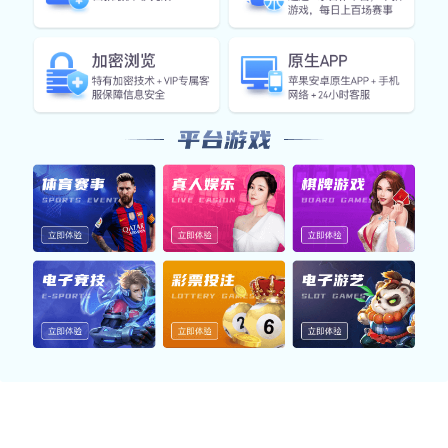
力。
例如，有些主帅谈到了如何通过透明沟通来建立信任。他们
认为，当球员感受到教练诚实且直言不讳时，会更加愿意接
受战术安排，并全力以赴地执行比赛计划。
此外，培养年轻球员也是一种建立信任的方法。许多球队通
过给予年轻球员更多机会，以展现他们的才能，从而赢得全
队上下的尊重与认可。这种信任不仅限于教练与球员之间，
也延伸到团队内部其他成员，如助理教练和后勤人员等。
3、对球队表现的影响
七位主帅齐聚一堂所传递的信息，不仅对于他们个人发展有
利，也会极大地影响各自球队的表现。当教练能够深刻理解
并运用这些理念时，其团队在比赛中的表现往往会显著提
升。