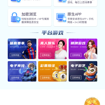
来增强实力。弗洛伦蒂诺很可能就此发表看法，包括是否有
新援加盟、哪些球员被列入出售名单等信息。
其次，教练团队也是一个不可忽视的话题。目前球队主教练
面临较大压力，如果战绩继续不理想，那么他的去留问题势
必引发热议。在这样的背景下，弗洛伦蒂诺或许要阐明他对
教练团队现状及未来工作的期望，以稳定军心并赢得支持。
最后，关于俱乐部长期发展战略的问题也可能成为焦点。在
全球足球市场竞争日益激烈的大环境下，如何保持竞争力以
及吸引优秀球员，将直接关系到皇马未来的发展方向。这一
问题既关系到当前，也涉及到长远规划，因此值得关注。
3、媒体与球迷期待
对于媒体而言，此次发布会是一场信息盛宴。他们希望能从
中获取第一手资料，以便为后续报道提供依据。因此，大部